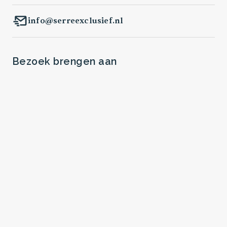
info@serreexclusief.nl
Bezoek brengen aan
de showroom?
maak een afspraak
onze openingstijden
Ambachtstraat 34
7622 AP Borne
bekijk locatie op google maps
Meer informatie over
Serre Exclusief?