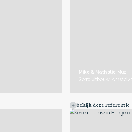
Mike & Nathalie Muz
Serre uitbouw
,
Amstelv
bekijk deze referentie