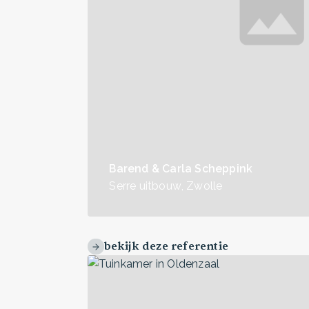
Barend & Carla Scheppink
Serre uitbouw
,
Zwolle
bekijk deze referentie