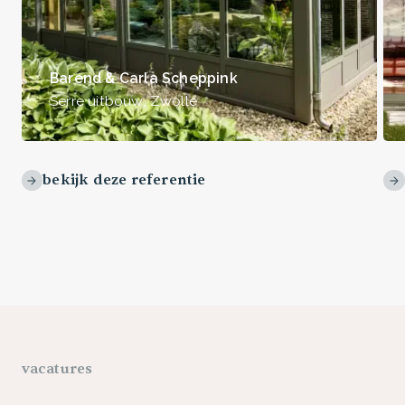
Barend & Carla Scheppink
Serre uitbouw
,
Zwolle
bekijk deze referentie
vacatures