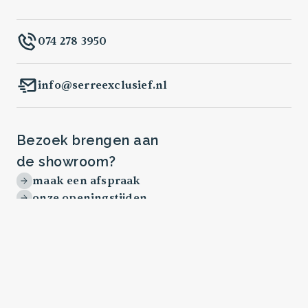
074 278 3950
info@serreexclusief.nl
Bezoek brengen aan
de showroom?
maak een afspraak
onze openingstijden
Ambachtstraat 34
7622 AP Borne
bekijk locatie op google maps