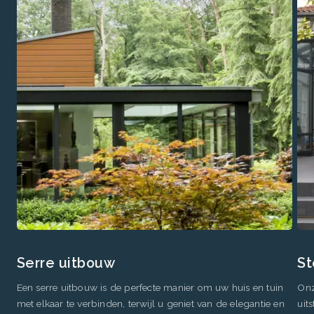
Serre uitbouw
St
Een serre uitbouw is de perfecte manier om uw huis en tuin
Onz
met elkaar te verbinden, terwijl u geniet van de elegantie en
uit