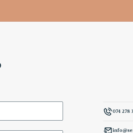
p
074 278 
info@ser