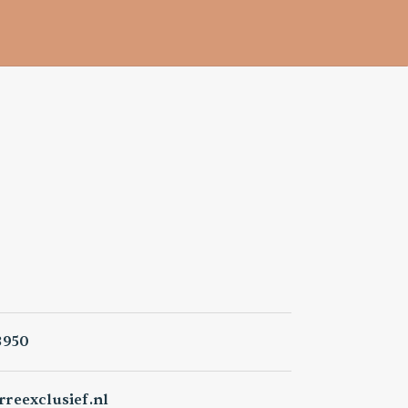
3950
reexclusief.nl