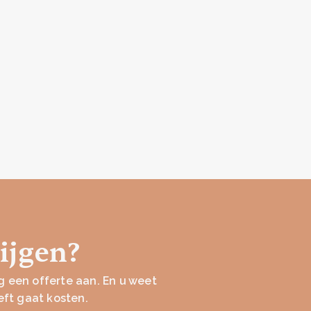
rijgen?
 een offerte aan. En u weet
eft gaat kosten.