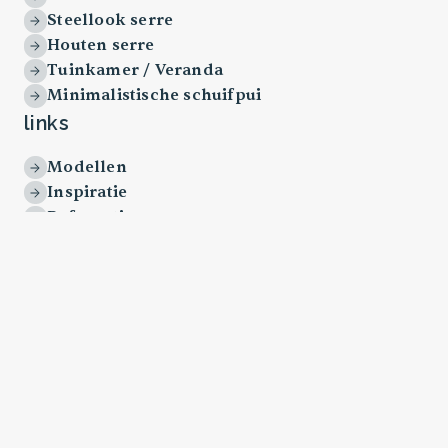
Steellook serre
Houten serre
Tuinkamer / Veranda
Minimalistische schuifpui
links
Modellen
Inspiratie
Referenties
Over ons
Kosten serre
Werkwijze
Offerte aanvragen
algemeen
Horeca Serre
Engelse Serre
Serre Enschede