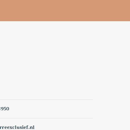
3950
reexclusief.nl