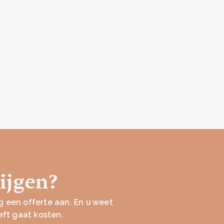
rijgen?
 een offerte aan. En u weet
eft gaat kosten.