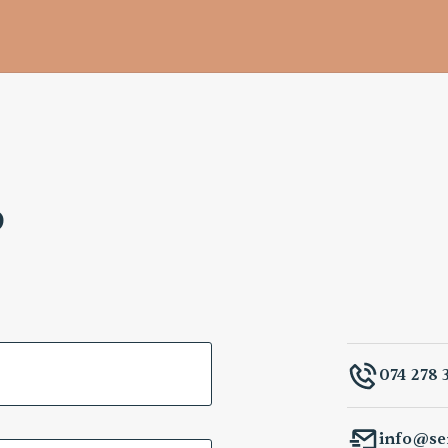
p
074 278 
info@ser