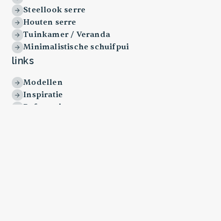
Steellook serre
Houten serre
Tuinkamer / Veranda
Minimalistische schuifpui
links
Modellen
Inspiratie
Referenties
Over ons
Kosten serre
Werkwijze
Offerte aanvragen
algemeen
Horeca Serre
Engelse Serre
Serre Enschede